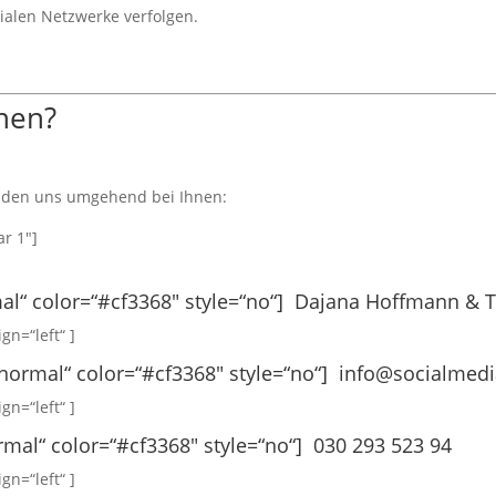
ialen Netzwerke verfolgen.
nen?
elden uns umgehend bei Ihnen:
ar 1″]
rmal“ color=“#cf3368″ style=“no“] Dajana Hoffmann &
ign=“left“ ]
“normal“ color=“#cf3368″ style=“no“]
info@socialmed
ign=“left“ ]
rmal“ color=“#cf3368″ style=“no“] 030 293 523 94
ign=“left“ ]