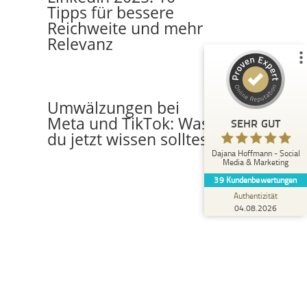
Tipps für bessere
Empfehlungen auf
ProvenExpert.com
5,00
/
4,98
Reichweite und mehr
Relevanz
4
35
1
Bewertungen von
Bewertungen auf
anderen Quelle
ProvenExpert.com
Umwälzungen bei
Meta und TikTok: Was
Blick aufs ProvenExpert-Profil werfen
SEHR GUT
du jetzt wissen solltest
Maik R.
Dajana Hoffmann - Social
5,00
Media & Marketing
Ich bin mit der Zusammenarbeit mit Dajana
39
Kundenbewertungen
Hoffmann rundum zufrieden. Sie hat mich
professionell bei meinem S...
Authentizität
04.08.2026