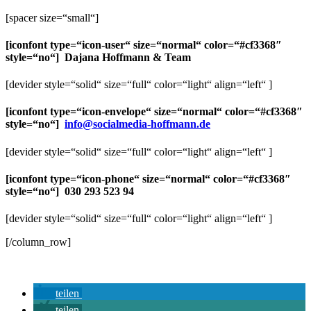
[spacer size=“small“]
[iconfont type=“icon-user“ size=“normal“ color=“#cf3368″
style=“no“] Dajana Hoffmann & Team
[devider style=“solid“ size=“full“ color=“light“ align=“left“ ]
[iconfont type=“icon-envelope“ size=“normal“ color=“#cf3368″
style=“no“]
info@socialmedia-hoffmann.de
[devider style=“solid“ size=“full“ color=“light“ align=“left“ ]
[iconfont type=“icon-phone“ size=“normal“ color=“#cf3368″
style=“no“] 030 293 523 94
[devider style=“solid“ size=“full“ color=“light“ align=“left“ ]
[/column_row]
teilen
teilen