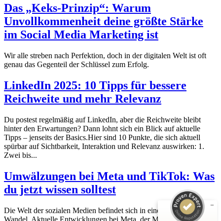
Das „Keks-Prinzip“: Warum
Unvollkommenheit deine größte Stärke
im Social Media Marketing ist
Wir alle streben nach Perfektion, doch in der digitalen Welt ist oft
genau das Gegenteil der Schlüssel zum Erfolg.
LinkedIn 2025: 10 Tipps für bessere
Reichweite und mehr Relevanz
Du postest regelmäßig auf LinkedIn, aber die Reichweite bleibt
hinter den Erwartungen? Dann lohnt sich ein Blick auf aktuelle
Tipps – jenseits der Basics.Hier sind 10 Punkte, die sich aktuell
Kundenbewertungen und Erfahrungen zu
spürbar auf Sichtbarkeit, Interaktion und Relevanz auswirken: 1.
Dajana Hoffmann - Social Media & Marketing
Zwei bis...
SEHR GUT
%
100
Umwälzungen bei Meta und TikTok: Was
Empfehlungen auf
du jetzt wissen solltest
ProvenExpert.com
5,00
/
4,98
Die Welt der sozialen Medien befindet sich in einem ständigen
35
4
Wandel. Aktuelle Entwicklungen bei Meta, der Muttergesellschaft